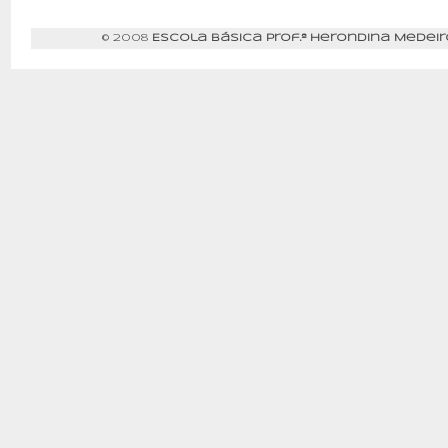
© 2008
Escola Básica Prof.ª Herondina Medeir