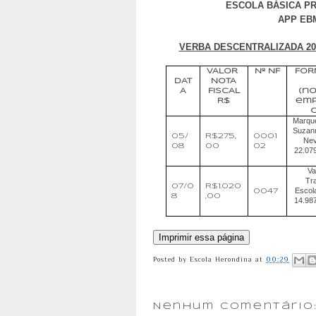
ESCOLA BÁSICA PR
APP EBM
VERBA DESCENTRALIZADA 2
VALOR
Nº NF
FOR
DAT
NOTA
A
FISCAL
(n
R$
emp
C
Marque
Suzan
05/
R$275,
0001
Nev
08
00
02
22.07
Va
Tr
07/0
R$1.020
Escol
0047
8
,00
14.98
Posted by
Escola Herondina
at
00:29
Nenhum comentário