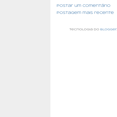
Postar um comentário
Postagem mais recente
Tecnologia do
Blogger
.