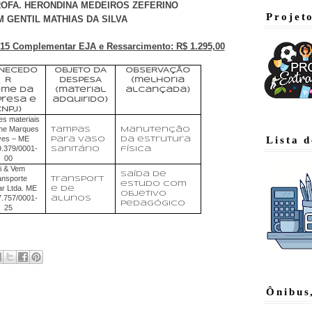
OFA. HERONDINA MEDEIROS ZEFERINO
Projet
 GENTIL MATHIAS DA SILVA
015
Complementar EJA e
Ressarcimento: R$ 1.295,00
NECEDO
OBJETO DA
OBSERVAÇÃO
R
DESPESA
(melhoria
ome da
(material
alcançada)
resa e
adquirido)
NPJ)
s materiais
ne Marques
Tampas
Manutenção
Lista 
es – ME
para vaso
da estrutura
9.379/0001-
sanitário
física
00
i & Vem
Saída de
ansporte
Transport
estudo com
ar Ltda. ME
e de
objetivo
7.757/0001-
alunos
pedagógico
25
Ônibus
: