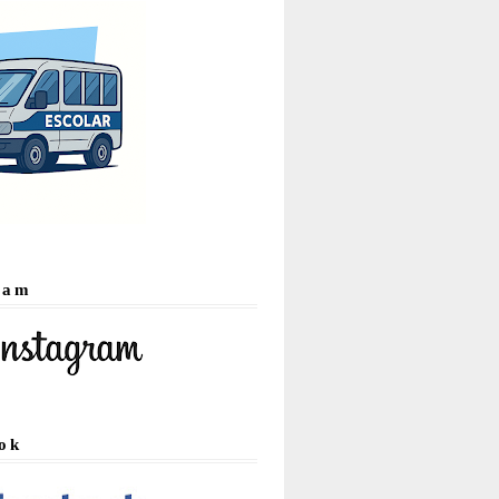
ram
ok