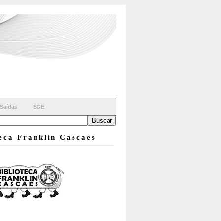
Saídas
SGE
teca Franklin Cascaes