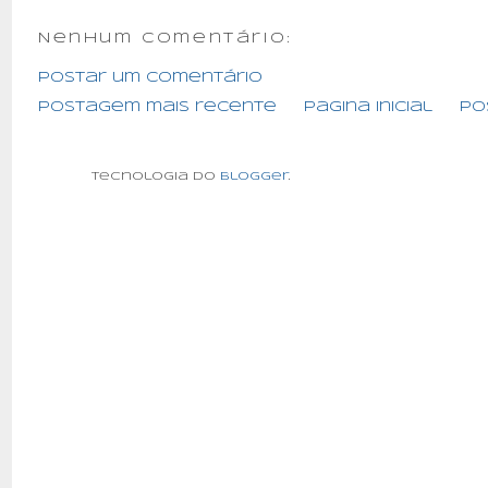
Nenhum comentário:
Postar um comentário
Postagem mais recente
Página inicial
Po
Tecnologia do
Blogger
.