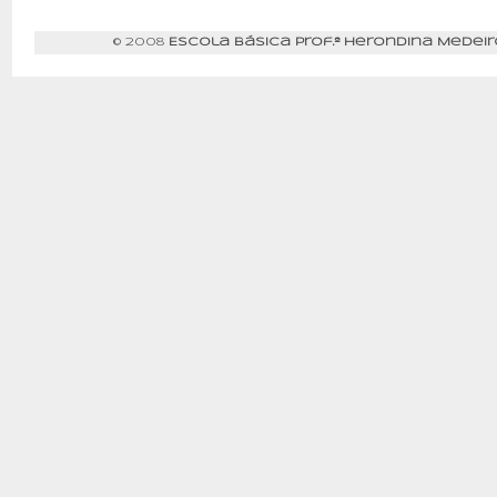
© 2008
Escola Básica Prof.ª Herondina Medeir