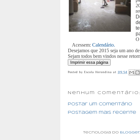
2
re
D
d
t
p
O 
Acessem:
Calendário.
Desejamos que 2015 seja um ano de 
Sejam todos bem vindos nesse retor
Posted by
Escola Herondina
at
09:54
Nenhum comentário
Postar um comentário
Postagem mais recente
Tecnologia do
Blogger
.