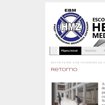
Página Inicial
Histórico
SEXTA-FEIRA, 6 DE FEVEREIRO DE 2
Retorno
As
de
p
co
No
pa