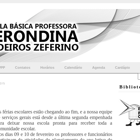
PPP
Contatos
Horários
Calendário
Agenda
Cardápio
015
Biblio
 férias escolares estão chegando ao fim, e a nossa equipe
 serviços gerais está desde a última segunda empenhada
ara deixar nossa escola pronta para receber toda a
munidade escolar.
s dias 09 e 10 de fevereiro os professores e funcionários
rticipam de atividades de planejamento do ano letivo de