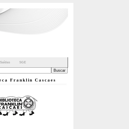
Saídas
SGE
teca Franklin Cascaes