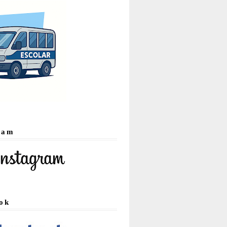
ram
ok