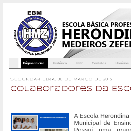
Página Inicial
Histórico
PPP
Contatos
Horários
SEGUNDA-FEIRA, 30 DE MARÇO DE 2015
Colaboradores da Es
A Escola Herondina
Municipal de Ensino
Possui uma gran