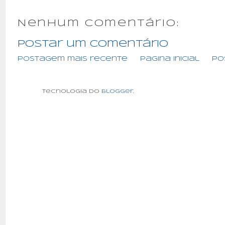
Nenhum comentário:
Postar um comentário
Postagem mais recente
Página inicial
Po
Tecnologia do
Blogger
.