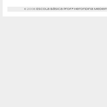
© 2008
Escola Básica Prof.ª Herondina Medeir