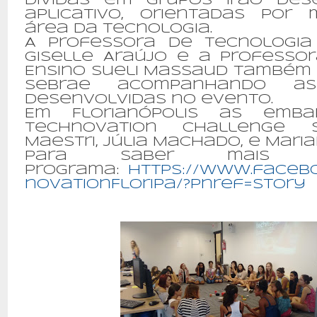
dividas em grupos irão de
aplicativo, orientadas por
área da tecnologia.
A Professora de Tecnologia
Giselle Araújo e a Professor
Ensino Sueli Massaud também 
Sebrae acompanhando as 
desenvolvidas no evento.
Em Florianópolis as emba
Technovation Challenge 
Maestri, Júlia Machado, e Mari
Para saber mais 
programa:
https://www.faceb
novationFloripa/?pnref=story