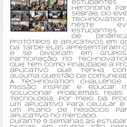
estudantes
Herondina par
Sebrae, do ev
Technovatio
neste e
estudantes p
de dinâmica
protótipos e aplicativos em gr
da tarde elas apresentaram o
e se dividiram em grupo
participação no Technovati
que tem como finalidade a pr
aplicativo que tenha co
alguma questão da comunidad
A Technovation Challeng
missão inspirar e educar 
solucionar problemas reais 
tecnologia, por meio da pr
um aplicativo para celular e
um plano de negócios pa
aplicativo no mercado.
Durante 9 semanas as estuda