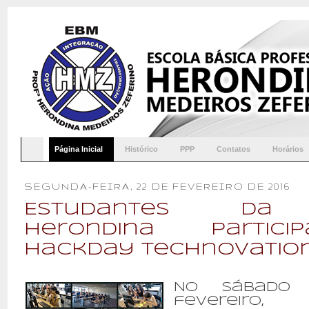
Página Inicial
Histórico
PPP
Contatos
Horários
SEGUNDA-FEIRA, 22 DE FEVEREIRO DE 2016
Estudantes da 
Herondina partic
Hackday Technovation
No sábado
fevereiro