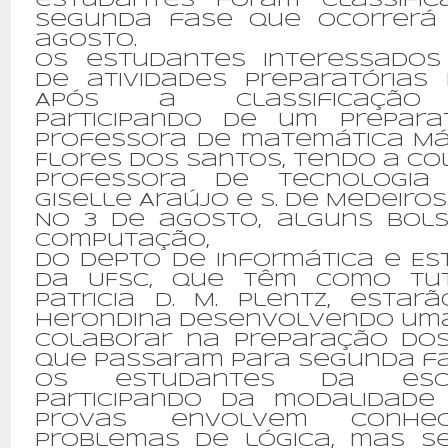
estudantes foram classifi
segunda fase que ocorrerá
agosto.
Os estudantes interessados 
de atividades preparatórias 
Após a classificação 
participando de um prepar
professora de matemática Már
Flores dos Santos, tendo a c
professora de Tecnologia 
Giselle Araújo e S. de Medeiros
No 3 de agosto, alguns bolsi
Computação,
do Depto de Informática e Esta
da UFSC, que têm como tut
Patricia D. M. Plentz, estar
Herondina desenvolvendo uma 
colaborar na preparação do
que passaram para segunda f
Os estudantes da esc
participando da modalidade i
provas envolvem conhe
problemas de lógica, mas 