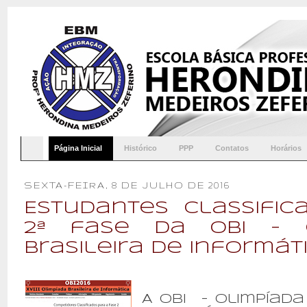
Página Inicial
Histórico
PPP
Contatos
Horários
SEXTA-FEIRA, 8 DE JULHO DE 2016
Estudantes classific
2ª fase da OBI - O
Brasileira de Informát
A OBI - Olimpíada