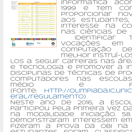
Informática ac
1999 e tem com
proporcionar no
aos estudantes,
interesse na c
nas ciências de 
identificar 
vocações em 
Computação d
melhor instruí-lo
los a seguir carreiras nas áre
e tecnologia e promover a i
disciplinas de técnicas de p
computadores nas escola
médio e fundam
(Fonte:
http://olimpiada.ic.uni
eral/regulamento
)
Neste ano de 2016, a Esco
participou pela primeira vez d
na modalidade iniciação. 5
demonstraram interessem em p
fizeram a prova da OBI na