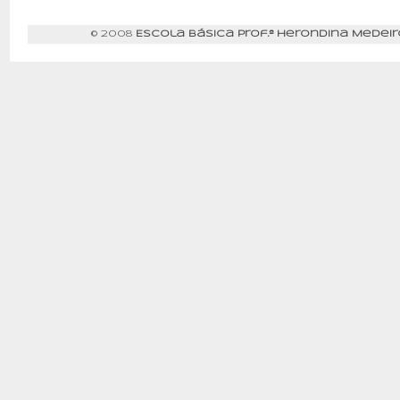
© 2008
Escola Básica Prof.ª Herondina Medeir