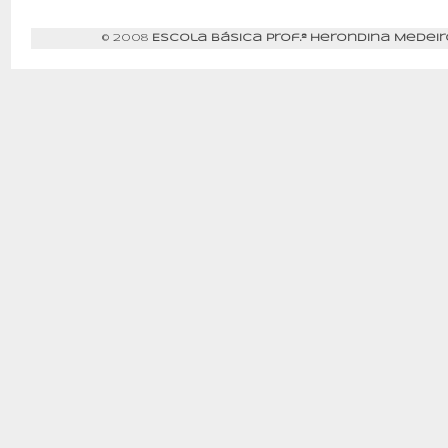
© 2008
Escola Básica Prof.ª Herondina Medeir