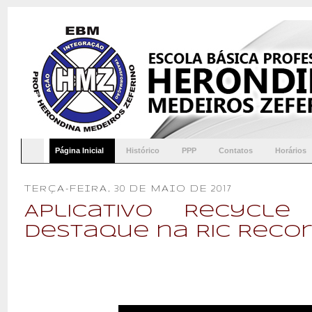
Página Inicial
Histórico
PPP
Contatos
Horários
TERÇA-FEIRA, 30 DE MAIO DE 2017
Aplicativo Recycl
destaque na Ric Reco