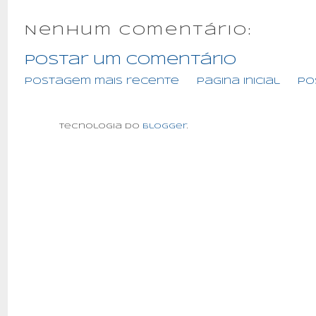
Nenhum comentário:
Postar um comentário
Postagem mais recente
Página inicial
Po
Tecnologia do
Blogger
.