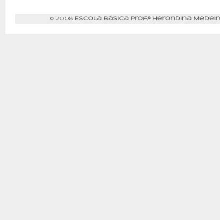
© 2008
Escola Básica Prof.ª Herondina Medeir