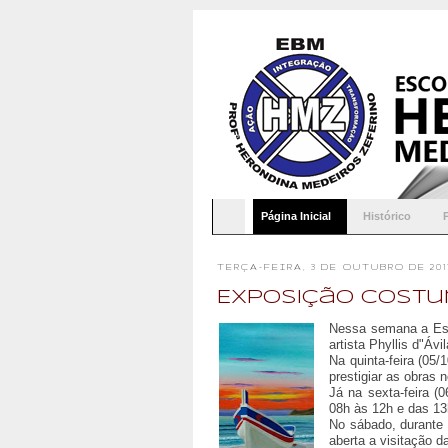
Página Inicial
Histórico
TERÇA-FEIRA, 3 DE OUTUBRO DE 201
Exposição Costu
Nessa semana a Esc
artista Phyllis d"Ávi
Na quinta-feira (05
prestigiar as obras 
Já na sexta-feira (
08h às 12h e das 1
No sábado, durante 
aberta a visitação d