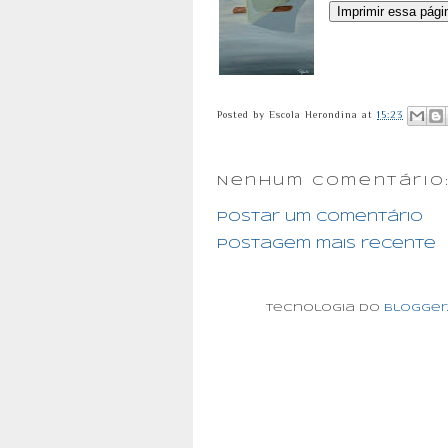
Posted by
Escola Herondina
at
15:23
Nenhum comentário
Postar um comentário
Postagem mais recente
Tecnologia do
Blogger
.