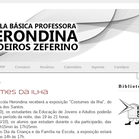
PPP
Contatos
Horários
Calendário
Agenda
Cardápio
7
Biblio
mes da Ilha
ola Herondina receberá a exposição "Costumes da Ilha", do
la dos Santos.
/10), os estudantes da Educação de Jovens e Adultos poderão
no período da noite, das 19 às 21 horas.
06/10), os alunos que estudam durante o dia participarão, das
3h15min às 17h15min.
o Dia da Criança e da Família na Escola, a exposição estará
as 14h às 17h.