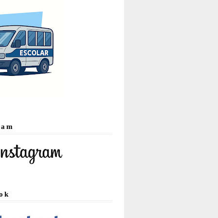
ram
ok