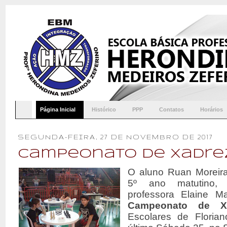
Página Inicial
Histórico
PPP
Contatos
Horários
SEGUNDA-FEIRA, 27 DE NOVEMBRO DE 2017
Campeonato de Xadre
O aluno Ruan Moreir
5º ano matutino, 
professora Elaine Mar
Campeonato de X
Escolares de Florianó