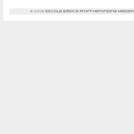
© 2008
Escola Básica Prof.ª Herondina Medeir