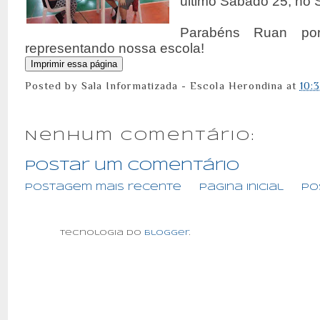
último Sábado 25, no
Parabéns Ruan por
representando nossa escola!
Posted by
Sala Informatizada - Escola Herondina
at
10:
Nenhum comentário:
Postar um comentário
Postagem mais recente
Página inicial
Po
Tecnologia do
Blogger
.