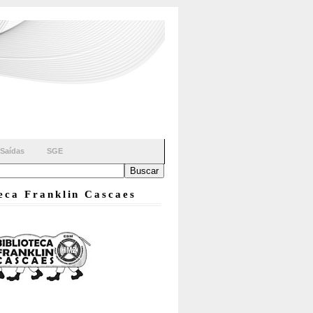
Saídas
SGE
teca Franklin Cascaes