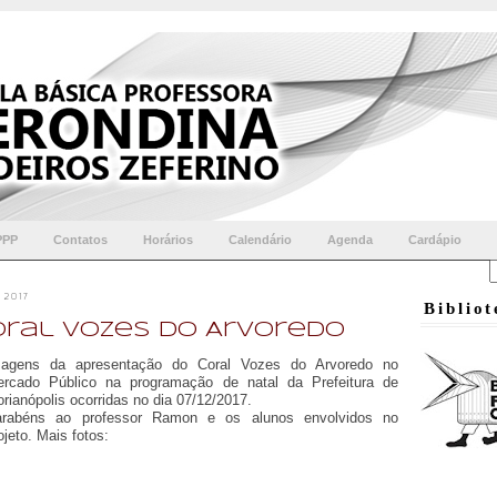
PPP
Contatos
Horários
Calendário
Agenda
Cardápio
2017
Biblio
ral Vozes do Arvoredo
magens da apresentação do Coral Vozes do Arvoredo no
rcado Público na programação de natal da Prefeitura de
orianópolis ocorridas no dia 07/12/2017.
arabéns ao professor Ramon e os alunos envolvidos no
ojeto. Mais fotos: