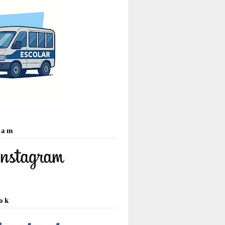
ram
ok