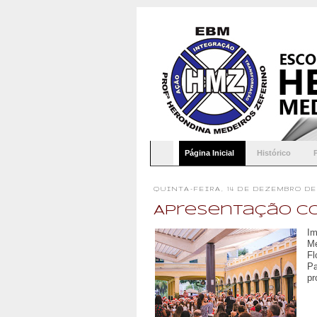
Página Inicial
Histórico
QUINTA-FEIRA, 14 DE DEZEMBRO DE 
Apresentação Co
I
Me
Fl
P
pr