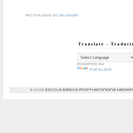
Tecnologia do
Blogger
.
Translate - Traduci
Powered by
Translate
© 2008
Escola Básica Prof.ª Herondina Medeir