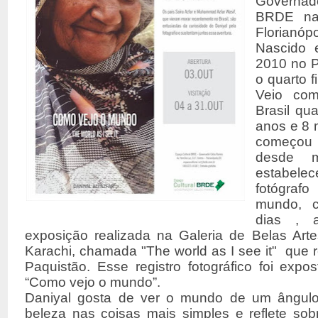
Governad
BRDE na 
Florianópo
Nascido
2010 no 
o quarto f
Veio com
Brasil qu
anos e 8 
começou 
desde 
estabelec
fotógra
mundo,
dias
, a 
exposição realizada na Galeria de Belas Art
Karachi, chamada "The world as I see it" que r
Paquistão. Esse registro fotográfico foi expos
“Como vejo o mundo”.
Daniyal gosta de ver o mundo de um ângulo 
beleza nas coisas mais simples e reflete sob