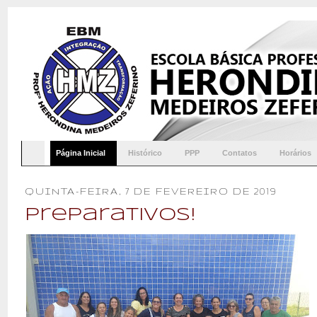
Página Inicial
Histórico
PPP
Contatos
Horários
QUINTA-FEIRA, 7 DE FEVEREIRO DE 2019
Preparativos!