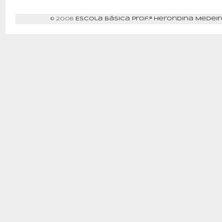
© 2008
Escola Básica Prof.ª Herondina Medeir