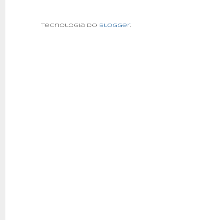
Tecnologia do
Blogger
.