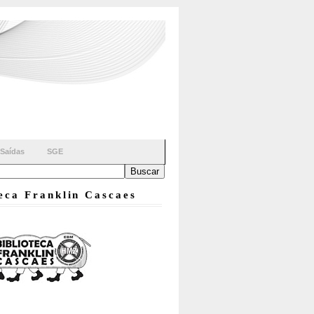
Saídas
SGE
teca Franklin Cascaes