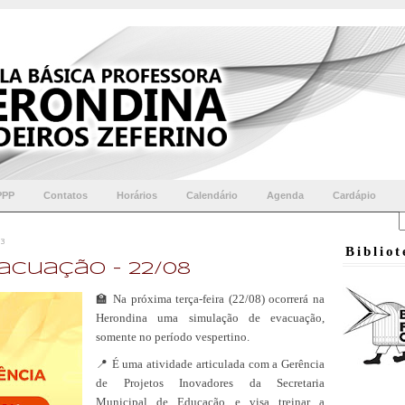
PPP
Contatos
Horários
Calendário
Agenda
Cardápio
3
Biblio
acuação - 22/08
🏫 Na próxima terça-feira (22/08) ocorrerá na
Herondina uma simulação de evacuação,
somente no período vespertino.
📍 É uma atividade articulada com a Gerência
de Projetos Inovadores da Secretaria
Municipal de Educação e visa treinar a