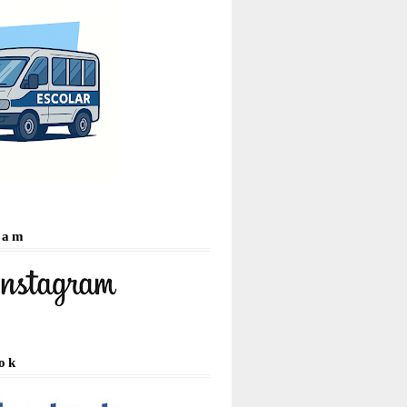
ram
ok