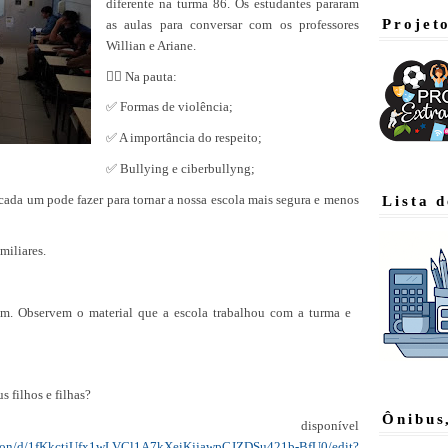
diferente na turma 86. Os estudantes pararam
Projet
as aulas para conversar com os professores
Willian e Ariane.
✍🏿 Na pauta:
✅ Formas de violência;
✅ A importância do respeito;
✅ Bullying e ciberbullyng;
 cada um pode fazer para tornar a nossa escola mais segura e menos
Lista 
amiliares.
m. Observem o material que a escola trabalhou com a turma e
 filhos e filhas?
Ônibus
l disponível
tation/d/1fKkctjUfx1wLVCl1A7kXeiKjjawpCJZDSu421b-BfU0/edit?