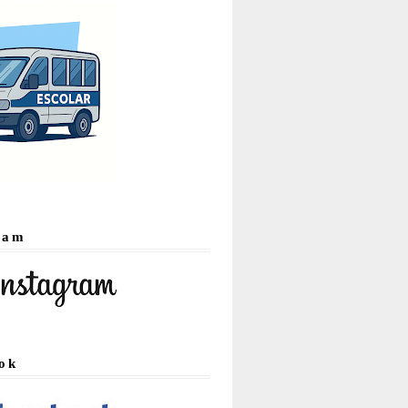
ram
ok