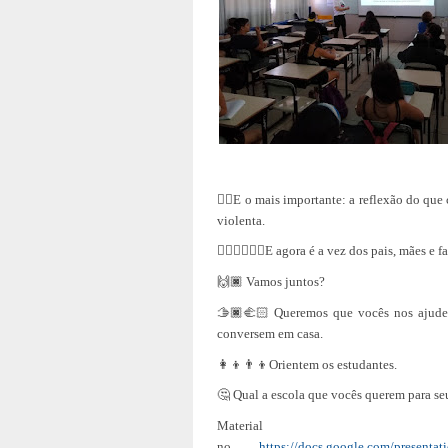
☝🏿E o mais importante: a reflexão do que
violenta.
🙋🏼‍♂🙋🏾‍♀E agora é a vez dos pais, mães e f
🙌🏿 Vamos juntos?
🫱🏿‍🫲🏻 Queremos que vocês nos ajude
conversem em casa.
👩‍👦👨‍👦Orientem os estudantes.
🤔 Qual a escola que vocês querem para seus
Materia
no
https://docs.google.com/presen