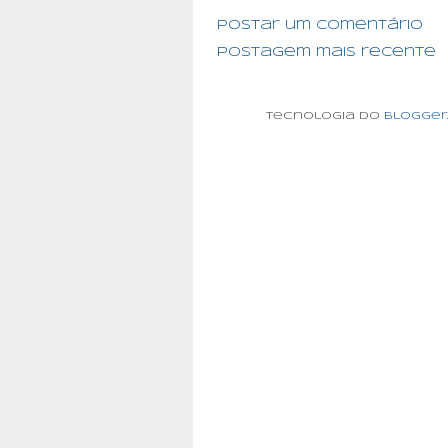
Postar um comentário
Postagem mais recente
Tecnologia do
Blogger
.