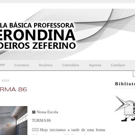
PPP
Contatos
Horários
Calendário
Agenda
Cardápio
 2023
Biblio
RMA 86
Nossa Escola
🏫
TURMA 86
🏃🏿‍♂Hoje iniciamos a tarde de uma forma