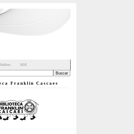
Saídas
SGE
teca Franklin Cascaes