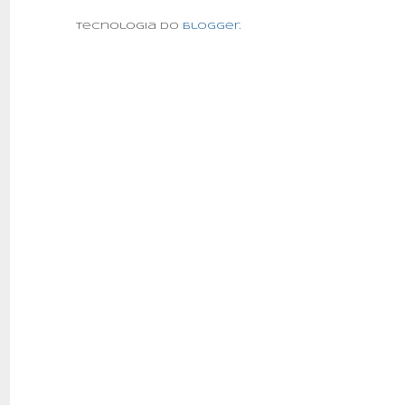
Tecnologia do
Blogger
.