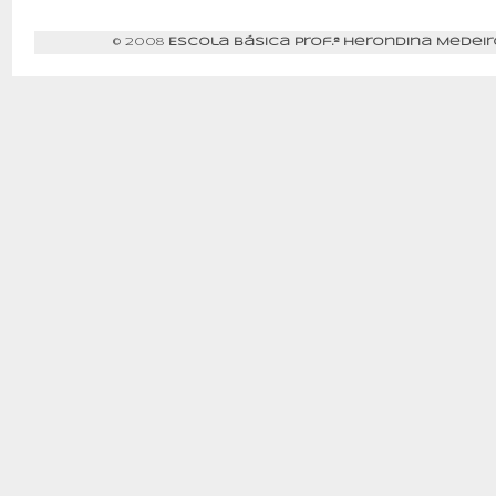
© 2008
Escola Básica Prof.ª Herondina Medeir