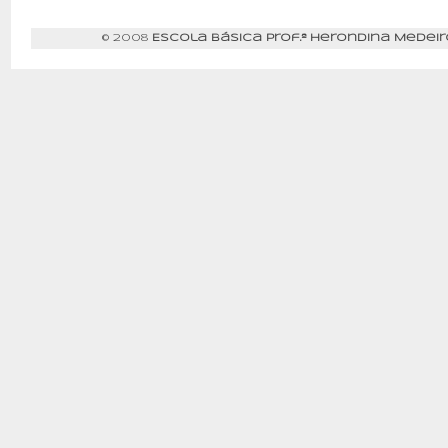
© 2008
Escola Básica Prof.ª Herondina Medeir