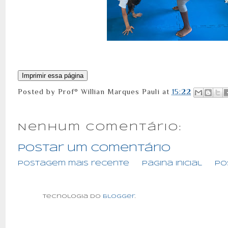
Posted by
Prof° Willian Marques Pauli
at
15:22
Nenhum comentário:
Postar um comentário
Postagem mais recente
Página inicial
Po
Tecnologia do
Blogger
.