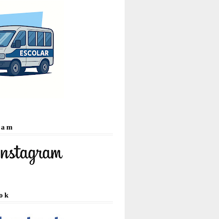
ram
ok