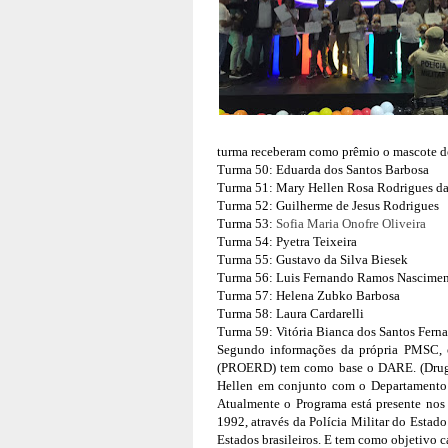
turma receberam como prêmio o mascote 
Turma 50: Eduarda dos Santos Barbosa
Turma 51: Mary Hellen Rosa Rodrigues da
Turma 52: Guilherme de Jesus Rodrigues
Turma 53: 
Sofia Maria Onofre Oliveira
Turma 54: Pyetra Teixeira 
Turma 55: Gustavo da Silva Biesek
Turma 56: Luis Fernando Ramos Nascime
Turma 57: Helena Zubko Barbosa
Turma 58: Laura Cardarelli
Turma 59: Vitória Bianca dos Santos Fern
Segundo informações da própria PMSC, o
(PROERD) tem como base o DARE. (Drug Ab
Hellen em conjunto com o Departamento d
Atualmente o Programa está presente nos 
1992, através da Polícia Militar do Estad
Estados brasileiros. E tem como objetivo ca