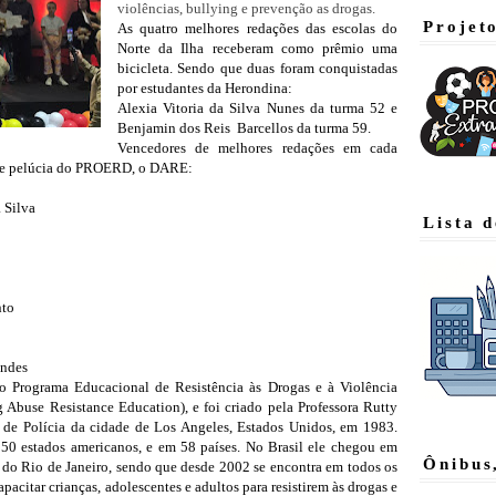
violências, bullying e prevenção as drogas.
Projet
As quatro melhores redações das escolas do 
Norte da Ilha receberam como prêmio uma 
bicicleta. Sendo que duas foram conquistadas 
por estudantes da Herondina:
Alexia Vitoria da Silva Nunes da turma 52 e 
Benjamin dos Reis  Barcellos da turma 59.
Vencedores de melhores redações em cada 
de pelúcia do PROERD, o DARE:
 Silva
Lista 
nto
andes
 Programa Educacional de Resistência às Drogas e à Violência 
use Resistance Education), e foi criado pela Professora Rutty 
e Polícia da cidade de Los Angeles, Estados Unidos, em 1983. 
50 estados americanos, e em 58 países. No Brasil ele chegou em 
Ônibus
o do Rio de Janeiro, sendo que desde 2002 se encontra em todos os 
pacitar crianças, adolescentes e adultos para resistirem às drogas e 