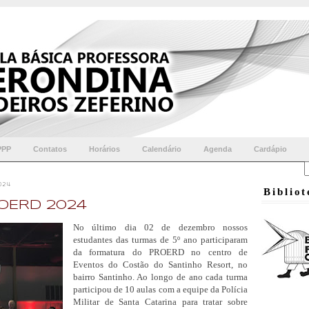
PPP
Contatos
Horários
Calendário
Agenda
Cardápio
024
Biblio
OERD 2024
No último dia 02 de dezembro nossos
estudantes das turmas de 5º ano participaram
da formatura do PROERD no centro de
Eventos do Costão do Santinho Resort, no
bairro Santinho. Ao longo de ano cada turma
participou de 10 aulas com a equipe da Polícia
Militar de Santa Catarina para tratar sobre