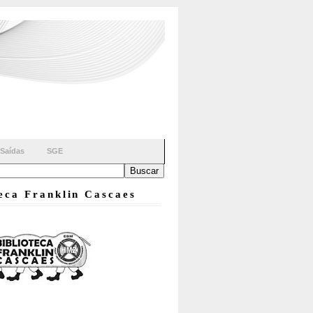
Saídas
SGE
teca Franklin Cascaes