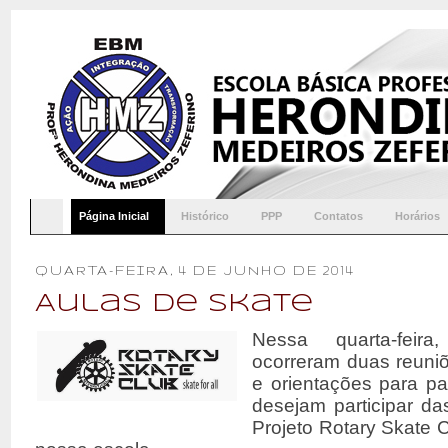
Página Inicial
Histórico
PPP
Contatos
Horários
QUARTA-FEIRA, 4 DE JUNHO DE 2014
Aulas de Skate
Nessa quarta-feira
ocorreram duas reuni
e orientações para pa
desejam participar da
Projeto Rotary Skate 