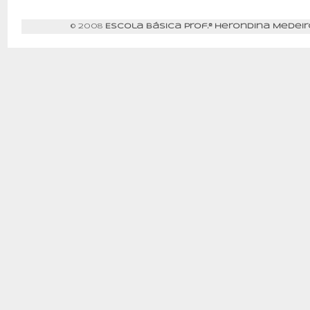
© 2008
Escola Básica Prof.ª Herondina Medeir