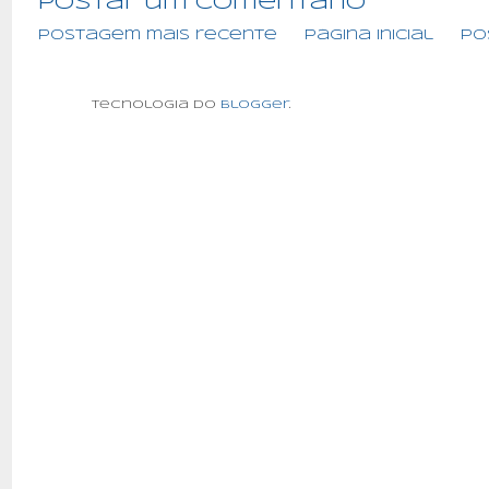
Postar um comentário
Postagem mais recente
Página inicial
Po
Tecnologia do
Blogger
.