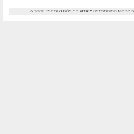
© 2008
Escola Básica Prof.ª Herondina Medeir