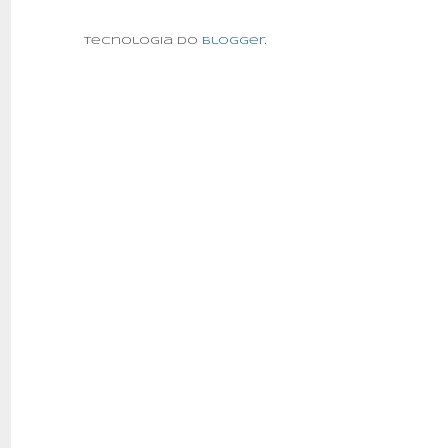
Tecnologia do
Blogger
.