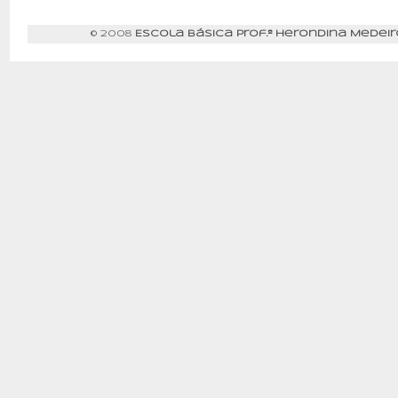
© 2008
Escola Básica Prof.ª Herondina Medeir