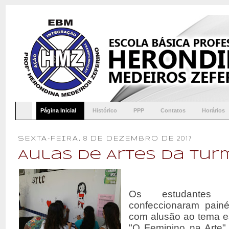
Página Inicial
Histórico
PPP
Contatos
Horários
SEXTA-FEIRA, 8 DE DEZEMBRO DE 2017
Aulas de Artes da tur
Os estudantes
confeccionaram pain
com alusão ao tema es
"O Feminino na Arte",