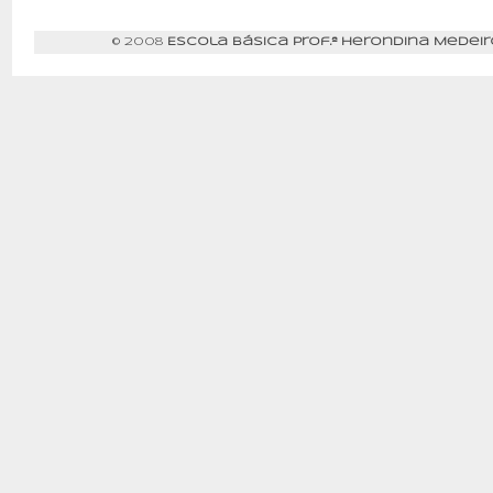
© 2008
Escola Básica Prof.ª Herondina Medeir