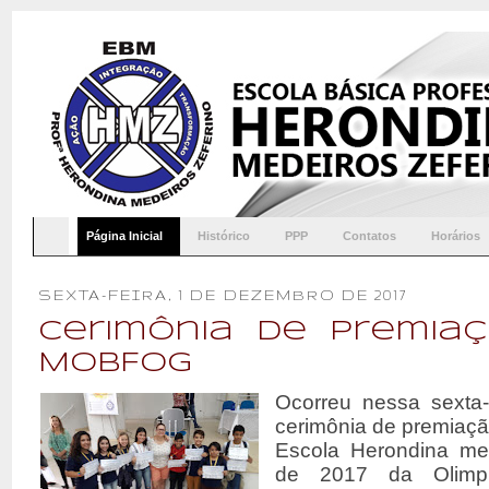
Página Inicial
Histórico
PPP
Contatos
Horários
SEXTA-FEIRA, 1 DE DEZEMBRO DE 2017
Cerimônia de Premia
MOBFOG
Ocorreu nessa sexta-f
cerimônia de premiaçã
Escola Herondina me
de 2017 da Olimpí