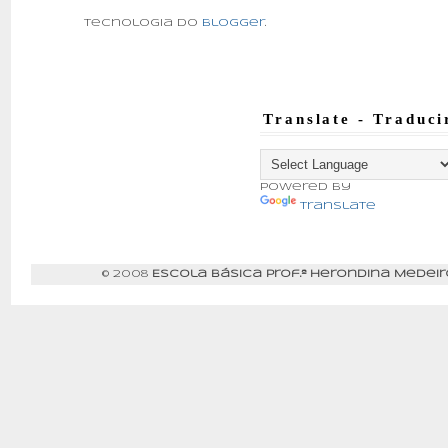
Tecnologia do
Blogger
.
Translate - Traduci
Powered by
Translate
© 2008
Escola Básica Prof.ª Herondina Medeir