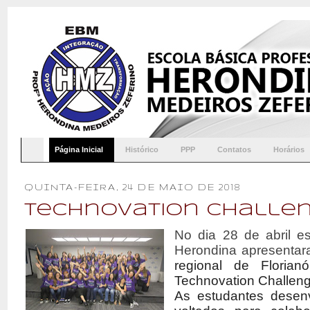
Página Inicial
Histórico
PPP
Contatos
Horários
QUINTA-FEIRA, 24 DE MAIO DE 2018
Technovation Challen
No dia 28 de abril e
Herondina apresentar
regional de Florian
Technovation Challeng
As estudantes desenv