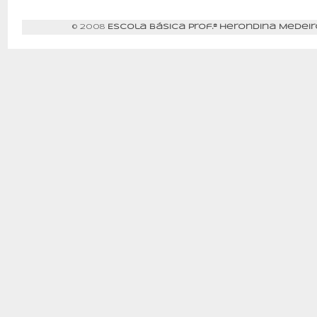
© 2008
Escola Básica Prof.ª Herondina Medeir