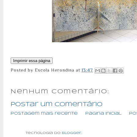
Posted by
Escola Herondina
at
13:47
Nenhum comentário:
Postar um comentário
Postagem mais recente
Página inicial
Po
Tecnologia do
Blogger
.