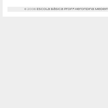
© 2008
Escola Básica Prof.ª Herondina Medeir