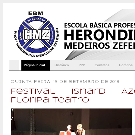
Página Inicial
Histórico
PPP
Contatos
Horários
QUINTA-FEIRA, 19 DE SETEMBRO DE 2019
Festival Isnard A
Floripa Teatro