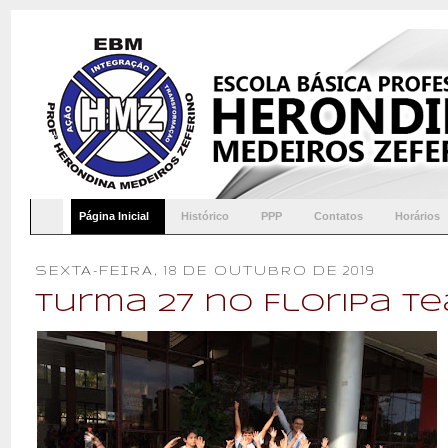
Página Inicial
Histórico
PPP
Contatos
Horários
SEXTA-FEIRA, 18 DE OUTUBRO DE 2019
Turma 27 no Floripa T