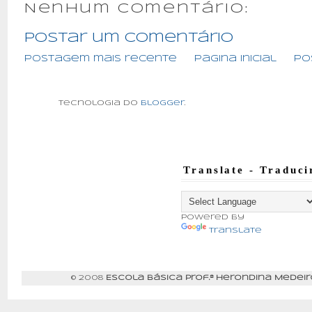
Nenhum comentário:
Postar um comentário
Postagem mais recente
Página inicial
Po
Tecnologia do
Blogger
.
Translate - Traduci
Powered by
Translate
© 2008
Escola Básica Prof.ª Herondina Medeir