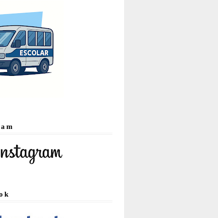
ram
ok