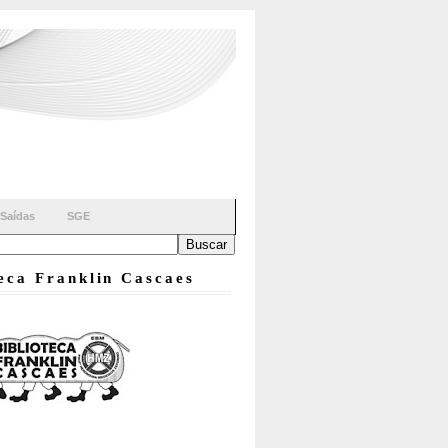
Saídas
SGE
teca Franklin Cascaes