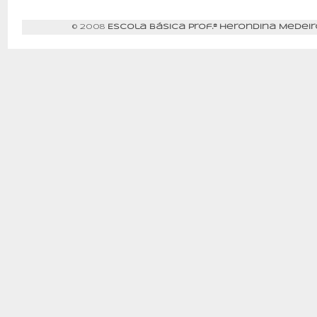
© 2008
Escola Básica Prof.ª Herondina Medeir