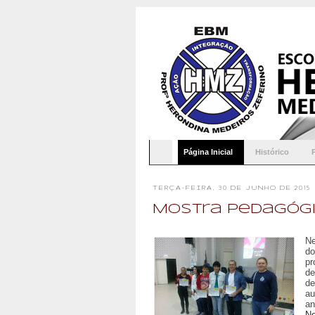
Página Inicial
Histórico
TERÇA-FEIRA, 30 DE JUNHO DE 2015
Mostra Pedagóg
Ne
do
pr
de
de
au
an
No