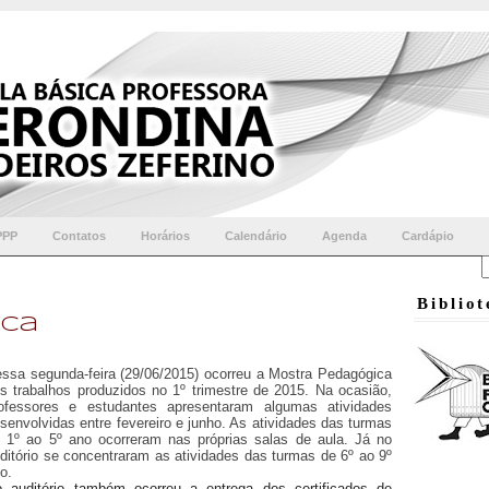
PPP
Contatos
Horários
Calendário
Agenda
Cardápio
Biblio
ica
ssa segunda-feira (29/06/2015) ocorreu a Mostra Pedagógica
s trabalhos produzidos no 1º trimestre de 2015. Na ocasião,
ofessores e estudantes apresentaram algumas atividades
senvolvidas entre fevereiro e junho. As atividades das turmas
 1º ao 5º ano ocorreram nas próprias salas de aula. Já no
ditório se concentraram as atividades das turmas de 6º ao 9º
o.
 auditório também ocorreu a entrega dos certificados de