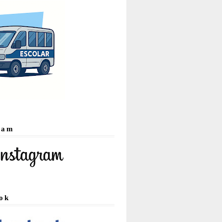
ram
ok