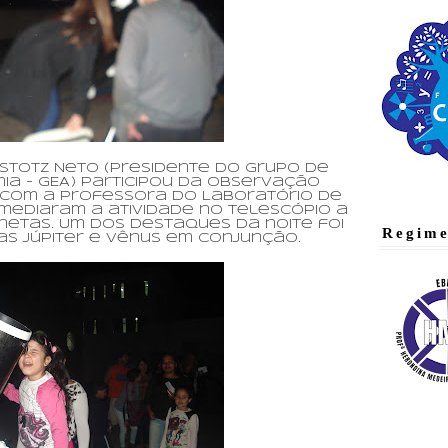
totz Neto (Presidente do Grupo de
ia - GEA) participou da observação
 com a professora do Laboratório de
 mediaram a atividade no telescópio a
netas. Um dos destaques da noite foi
Regime
as Júpiter e Vênus em conjunção.