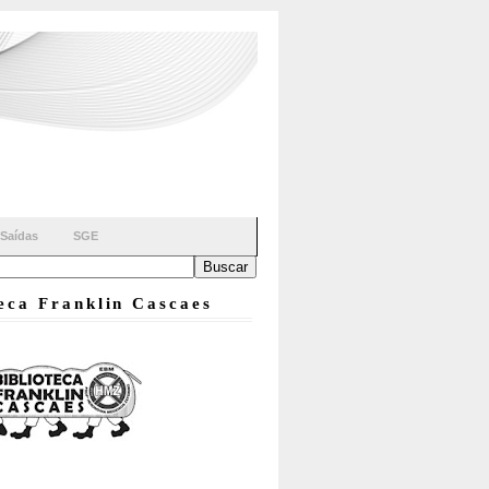
Saídas
SGE
teca Franklin Cascaes