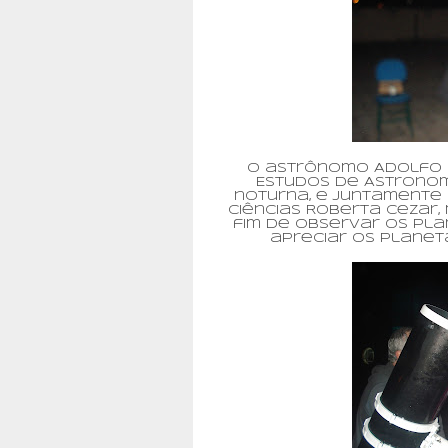
O astrônomo Adolfo S
Estudos de Astronom
noturna, e juntamente
Ciências Roberta Cezar,
fim de observar os pla
apreciar os planet