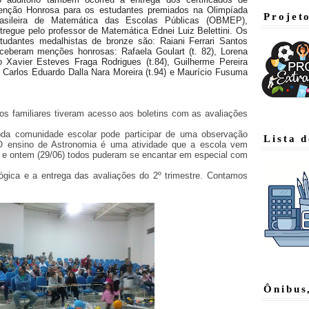
nção Honrosa para os estudantes premiados na Olimpíada
Projet
asileira de Matemática das Escolas Públicas (OBMEP),
tregue pelo professor de Matemática Ednei Luiz Belettini.
Os
tudantes medalhistas de bronze são: Raiani Ferrari Santos
Receberam menções honrosas: Rafaela Goulart (t. 82), Lorena
ro Xavier Esteves Fraga Rodrigues (t.84), Guilherme Pereira
92), Carlos Eduardo Dalla Nara Moreira (t.94) e Maurício Fusuma
os familiares tiveram acesso aos boletins com as avaliações
oda comunidade escolar pode participar de uma observação
Lista 
O ensino de Astronomia é uma atividade que a escola vem
e ontem (29/06) todos puderam se encantar em especial com
ógica e a entrega das avaliações do 2º trimestre. Contamos
Ônibus