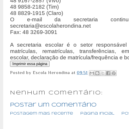
48 9167-2857 (Vivo)
48 9858-2182 (Tim)
48 8829-1915 (Claro)
O e-mail da secretaria conti
secretaria@escolaherondina.net
Fax: 48 3269-3091
A secretaria escolar é o setor responsável
matrículas, rematrículas, transferências, e
escolar, declaração de matrícula/frequência e bo
Posted by
Escola Herondina
at
09:51
Nenhum comentário:
Postar um comentário
Postagem mais recente
Página inicial
Po