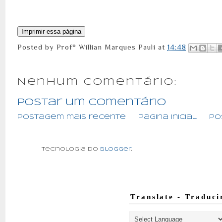
Posted by
Prof° Willian Marques Pauli
at
14:48
Nenhum comentário:
Postar um comentário
Postagem mais recente
Página inicial
Po
Tecnologia do
Blogger
.
Translate - Traduci