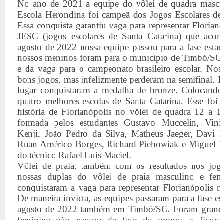
No ano de 2021 a equipe do vôlei de quadra masc
Escola Herondina foi campeã dos Jogos Escolares de
Essa conquista garantiu vaga para representar Florian
JESC (jogos escolares de Santa Catarina) que aco
agosto de 2022 nossa equipe passou para a fase esta
nossos meninos foram para o município de Timbó/SC
e da vaga para o campeonato brasileiro escolar. Nos
bons jogos, mas infelizmente perderam na semifinal. E
lugar conquistaram a medalha de bronze. Colocando
quatro melhores escolas de Santa Catarina. Esse foi
história de Florianópolis no vôlei de quadra 12 a
formada pelos estudantes Gustavo Muccelin, Vin
Kenji, João Pedro da Silva, Matheus Jaeger, Davi 
Ruan Américo Borges, Richard Piehowiak e Miguel 
do técnico Rafael Luis Maciel.
Vôlei de praia: também com os resultados nos jog
nossas duplas do vôlei de praia masculino e f
conquistaram a vaga para representar Florianópolis 
De maneira invicta, as equipes passaram para a fase 
agosto de 2022 também em Timbó/SC. Foram grand
feminina não passou da fase de grupos e fico