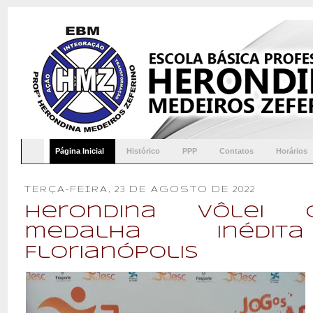
Página Inicial
Histórico
PPP
Contatos
Horários
TERÇA-FEIRA, 23 DE AGOSTO DE 2022
Herondina Vôlei c
medalha inédit
Florianópolis